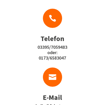

Telefon
03395/7059483
oder:
0173/6583047

E-Mail