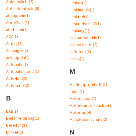
Abblendlicht
(2)
Lenker
(1)
Abfahrkontrolle
(6)
Lenkimpuls
(1)
abkuppeln
(1)
Lenkrad
(2)
Abreißseil
(1)
Lenkradschloß
(1)
abstellen
(1)
Lenkung
(1)
ACC
(1)
Lichtautomatik
(1)
Airbag
(2)
Lichtschalter
(2)
Anhänger
(2)
Luftdruck
(2)
ankuppeln
(1)
Lukas
(1)
Autobahn
(1)
M
Autobahnmodul
(1)
AutoHold
(2)
Mindestprofiltiefe
(1)
Automatik
(2)
mobil
(1)
B
Motorhaube
(1)
Motorkontrollleuchte
(1)
BAB
(1)
Motorrad
(4)
Beifahrerairbag
(1)
MundNasenschutz
(2)
Bereifung
(3)
N
Blinker
(3)