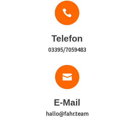

Telefon
03395/7059483

E-Mail
hallo@fahr.team