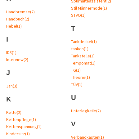
Spurhalteassistent
(2)
Stil Männermode
(1)
Handbremse
(2)
STVO
(1)
Handbuch
(2)
Hebel
(1)
T
I
Tankdeckel
(1)
tanken
(1)
ID3
(1)
Tankstelle
(1)
Interview
(2)
Tempomat
(1)
TG
(1)
J
Theorie
(1)
TÜV
(1)
Jan
(3)
U
K
Unterlegkeile
(2)
Kette
(2)
Kettenpflege
(1)
V
Kettenspannung
(1)
Kindersitz
(1)
Verbandkasten
(1)