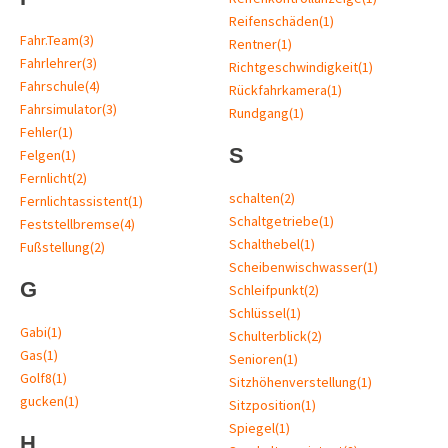
Reifenschäden
(1)
Fahr.Team
(3)
Rentner
(1)
Fahrlehrer
(3)
Richtgeschwindigkeit
(1)
Fahrschule
(4)
Rückfahrkamera
(1)
Fahrsimulator
(3)
Rundgang
(1)
Fehler
(1)
S
Felgen
(1)
Fernlicht
(2)
schalten
(2)
Fernlichtassistent
(1)
Schaltgetriebe
(1)
Feststellbremse
(4)
Schalthebel
(1)
Fußstellung
(2)
Scheibenwischwasser
(1)
G
Schleifpunkt
(2)
Schlüssel
(1)
Gabi
(1)
Schulterblick
(2)
Gas
(1)
Senioren
(1)
Golf8
(1)
Sitzhöhenverstellung
(1)
gucken
(1)
Sitzposition
(1)
Spiegel
(1)
H