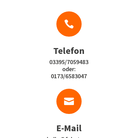

Telefon
03395/7059483
oder:
0173/6583047

E-Mail