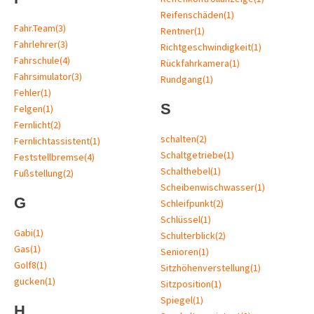
Reifenschäden
(1)
Fahr.Team
(3)
Rentner
(1)
Fahrlehrer
(3)
Richtgeschwindigkeit
(1)
Fahrschule
(4)
Rückfahrkamera
(1)
Fahrsimulator
(3)
Rundgang
(1)
Fehler
(1)
S
Felgen
(1)
Fernlicht
(2)
schalten
(2)
Fernlichtassistent
(1)
Schaltgetriebe
(1)
Feststellbremse
(4)
Schalthebel
(1)
Fußstellung
(2)
Scheibenwischwasser
(1)
G
Schleifpunkt
(2)
Schlüssel
(1)
Gabi
(1)
Schulterblick
(2)
Gas
(1)
Senioren
(1)
Golf8
(1)
Sitzhöhenverstellung
(1)
gucken
(1)
Sitzposition
(1)
Spiegel
(1)
H