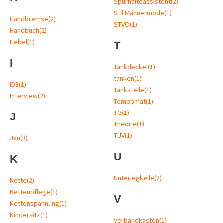
Spurhalteassistent
(2)
Stil Männermode
(1)
Handbremse
(2)
STVO
(1)
Handbuch
(2)
Hebel
(1)
T
I
Tankdeckel
(1)
tanken
(1)
ID3
(1)
Tankstelle
(1)
Interview
(2)
Tempomat
(1)
TG
(1)
J
Theorie
(1)
TÜV
(1)
Jan
(3)
U
K
Unterlegkeile
(2)
Kette
(2)
Kettenpflege
(1)
V
Kettenspannung
(1)
Kindersitz
(1)
Verbandkasten
(1)