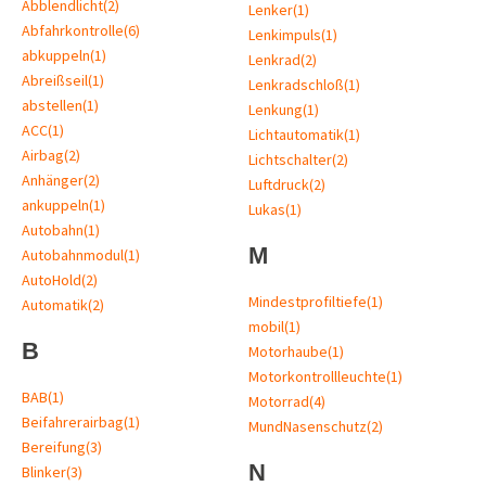
Abblendlicht
(2)
Lenker
(1)
Abfahrkontrolle
(6)
Lenkimpuls
(1)
abkuppeln
(1)
Lenkrad
(2)
Abreißseil
(1)
Lenkradschloß
(1)
abstellen
(1)
Lenkung
(1)
ACC
(1)
Lichtautomatik
(1)
Airbag
(2)
Lichtschalter
(2)
Anhänger
(2)
Luftdruck
(2)
ankuppeln
(1)
Lukas
(1)
Autobahn
(1)
M
Autobahnmodul
(1)
AutoHold
(2)
Mindestprofiltiefe
(1)
Automatik
(2)
mobil
(1)
B
Motorhaube
(1)
Motorkontrollleuchte
(1)
BAB
(1)
Motorrad
(4)
Beifahrerairbag
(1)
MundNasenschutz
(2)
Bereifung
(3)
N
Blinker
(3)