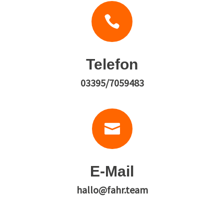

Telefon
03395/7059483

E-Mail
hallo@fahr.team