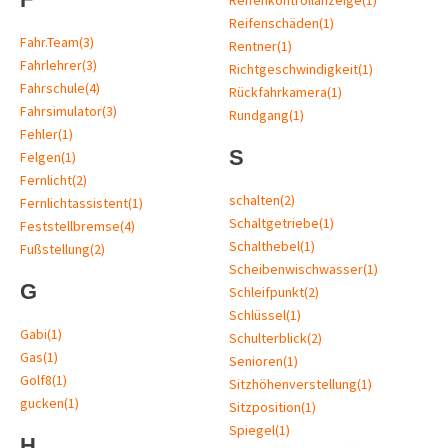
Reifenschäden
(1)
Fahr.Team
(3)
Rentner
(1)
Fahrlehrer
(3)
Richtgeschwindigkeit
(1)
Fahrschule
(4)
Rückfahrkamera
(1)
Fahrsimulator
(3)
Rundgang
(1)
Fehler
(1)
S
Felgen
(1)
Fernlicht
(2)
schalten
(2)
Fernlichtassistent
(1)
Schaltgetriebe
(1)
Feststellbremse
(4)
Schalthebel
(1)
Fußstellung
(2)
Scheibenwischwasser
(1)
G
Schleifpunkt
(2)
Schlüssel
(1)
Gabi
(1)
Schulterblick
(2)
Gas
(1)
Senioren
(1)
Golf8
(1)
Sitzhöhenverstellung
(1)
gucken
(1)
Sitzposition
(1)
Spiegel
(1)
H