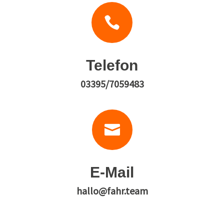

Telefon
03395/7059483

E-Mail
hallo@fahr.team