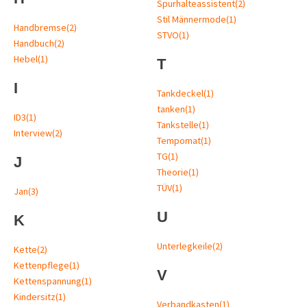
Spurhalteassistent
(2)
Stil Männermode
(1)
Handbremse
(2)
STVO
(1)
Handbuch
(2)
Hebel
(1)
T
I
Tankdeckel
(1)
tanken
(1)
ID3
(1)
Tankstelle
(1)
Interview
(2)
Tempomat
(1)
TG
(1)
J
Theorie
(1)
TÜV
(1)
Jan
(3)
U
K
Unterlegkeile
(2)
Kette
(2)
Kettenpflege
(1)
V
Kettenspannung
(1)
Kindersitz
(1)
Verbandkasten
(1)