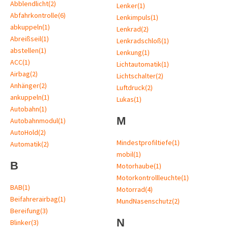
Abblendlicht
(2)
Lenker
(1)
Abfahrkontrolle
(6)
Lenkimpuls
(1)
abkuppeln
(1)
Lenkrad
(2)
Abreißseil
(1)
Lenkradschloß
(1)
abstellen
(1)
Lenkung
(1)
ACC
(1)
Lichtautomatik
(1)
Airbag
(2)
Lichtschalter
(2)
Anhänger
(2)
Luftdruck
(2)
ankuppeln
(1)
Lukas
(1)
Autobahn
(1)
M
Autobahnmodul
(1)
AutoHold
(2)
Mindestprofiltiefe
(1)
Automatik
(2)
mobil
(1)
B
Motorhaube
(1)
Motorkontrollleuchte
(1)
BAB
(1)
Motorrad
(4)
Beifahrerairbag
(1)
MundNasenschutz
(2)
Bereifung
(3)
N
Blinker
(3)