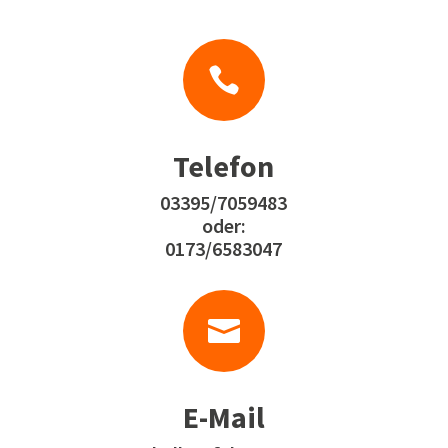

Telefon
03395/7059483
oder:
0173/6583047

E-Mail