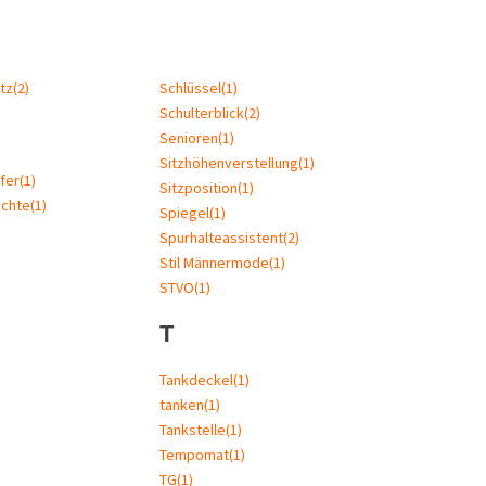
tz
(2)
Schlüssel
(1)
Schulterblick
(2)
Senioren
(1)
Sitzhöhenverstellung
(1)
fer
(1)
Sitzposition
(1)
uchte
(1)
Spiegel
(1)
Spurhalteassistent
(2)
Stil Männermode
(1)
STVO
(1)
T
Tankdeckel
(1)
tanken
(1)
Tankstelle
(1)
Tempomat
(1)
TG
(1)