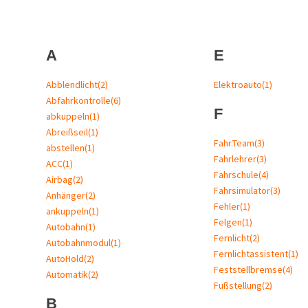
A
E
Abblendlicht
(2)
Elektroauto
(1)
Abfahrkontrolle
(6)
F
abkuppeln
(1)
Abreißseil
(1)
Fahr.Team
(3)
abstellen
(1)
Fahrlehrer
(3)
ACC
(1)
Fahrschule
(4)
Airbag
(2)
Fahrsimulator
(3)
Anhänger
(2)
Fehler
(1)
ankuppeln
(1)
Felgen
(1)
Autobahn
(1)
Fernlicht
(2)
Autobahnmodul
(1)
Fernlichtassistent
(1)
AutoHold
(2)
Feststellbremse
(4)
Automatik
(2)
Fußstellung
(2)
B