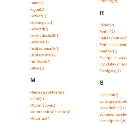
Prüfung
(2)
Laura
(2)
legen
(1)
R
Lenker
(1)
Lenkimpuls
(1)
Räder
(2)
Lenkrad
(2)
Reifen
(2)
Lenkradschloß
(1)
Reifenkontrolla
Lenkung
(1)
Reifenschäden
(
Lichtautomatik
(1)
Rentner
(1)
Lichtschalter
(2)
Richtgeschwindi
Luftdruck
(2)
Rückfahrkamer
Lukas
(1)
Rundgang
(1)
M
S
Mindestprofiltiefe
(1)
schalten
(2)
mobil
(1)
Schaltgetriebe
(
Motorhaube
(1)
Schalthebel
(1)
Motorkontrollleuchte
(1)
Scheibenwisch
Motorrad
(4)
Schleifpunkt
(2)