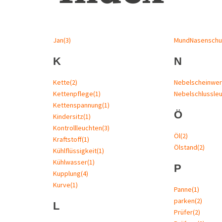
Jan
(3)
MundNasenschu
K
N
Kette
(2)
Nebelscheinwer
Kettenpflege
(1)
Nebelschlussle
Kettenspannung
(1)
Ö
Kindersitz
(1)
Kontrollleuchten
(3)
Öl
(2)
Kraftstoff
(1)
Ölstand
(2)
Kühlflüssigkeit
(1)
Kühlwasser
(1)
P
Kupplung
(4)
Kurve
(1)
Panne
(1)
parken
(2)
L
Prüfer
(2)