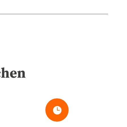
chen
