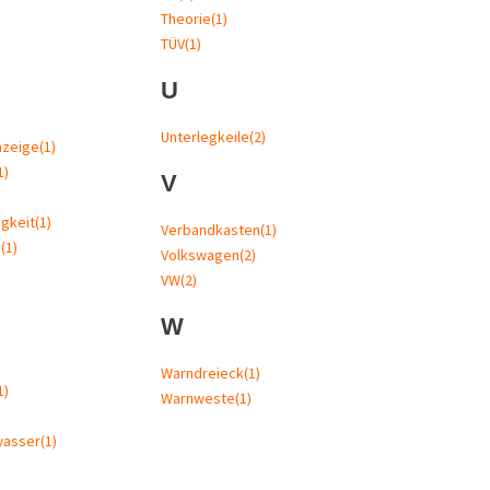
Theorie
(1)
TÜV
(1)
U
Unterlegkeile
(2)
nzeige
(1)
1)
V
gkeit
(1)
Verbandkasten
(1)
a
(1)
Volkswagen
(2)
VW
(2)
W
Warndreieck
(1)
1)
Warnweste
(1)
wasser
(1)