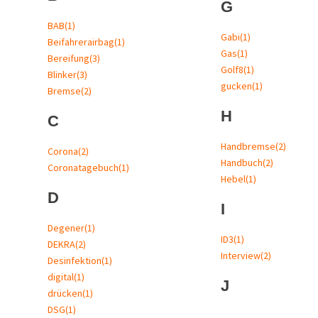
G
BAB
(1)
Gabi
(1)
Beifahrerairbag
(1)
Gas
(1)
Bereifung
(3)
Golf8
(1)
Blinker
(3)
gucken
(1)
Bremse
(2)
H
C
Handbremse
(2)
Corona
(2)
Handbuch
(2)
Coronatagebuch
(1)
Hebel
(1)
D
I
Degener
(1)
ID3
(1)
DEKRA
(2)
Interview
(2)
Desinfektion
(1)
digital
(1)
J
drücken
(1)
DSG
(1)