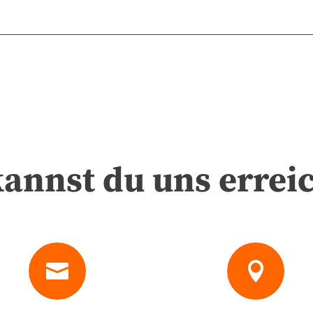
kannst du uns errei

