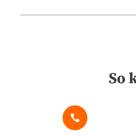
So 
