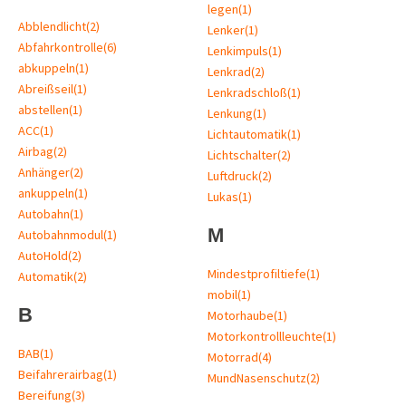
legen
(1)
Abblendlicht
(2)
Lenker
(1)
Abfahrkontrolle
(6)
Lenkimpuls
(1)
abkuppeln
(1)
Lenkrad
(2)
Abreißseil
(1)
Lenkradschloß
(1)
abstellen
(1)
Lenkung
(1)
ACC
(1)
Lichtautomatik
(1)
Airbag
(2)
Lichtschalter
(2)
Anhänger
(2)
Luftdruck
(2)
ankuppeln
(1)
Lukas
(1)
Autobahn
(1)
M
Autobahnmodul
(1)
AutoHold
(2)
Mindestprofiltiefe
(1)
Automatik
(2)
mobil
(1)
B
Motorhaube
(1)
Motorkontrollleuchte
(1)
BAB
(1)
Motorrad
(4)
Beifahrerairbag
(1)
MundNasenschutz
(2)
Bereifung
(3)