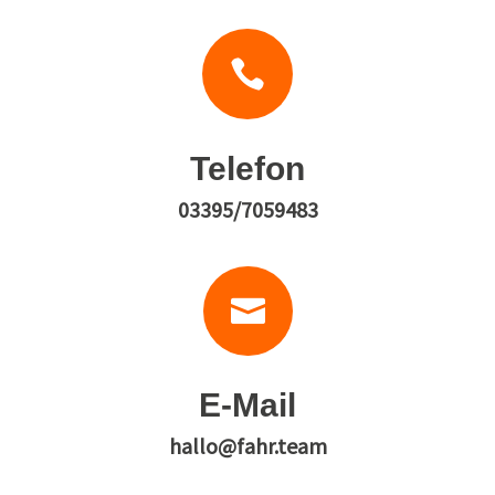

Telefon
03395/7059483

E-Mail
hallo@fahr.team