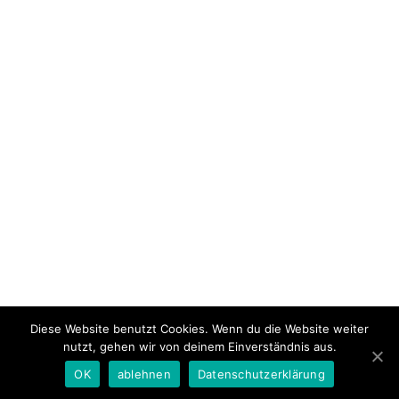
Diese Website benutzt Cookies. Wenn du die Website weiter
nutzt, gehen wir von deinem Einverständnis aus.
© 2022 Fahr.Team | Alle Rechte vorbehalten |
Impressum
–
OK
ablehnen
Datenschutzerklärung
Datenschutz
–
AGB