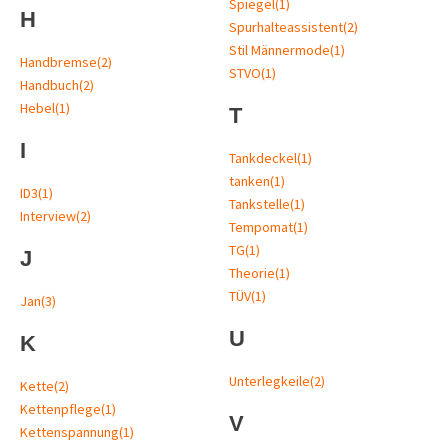
Spiegel
(1)
H
Spurhalteassistent
(2)
Stil Männermode
(1)
Handbremse
(2)
STVO
(1)
Handbuch
(2)
Hebel
(1)
T
I
Tankdeckel
(1)
tanken
(1)
ID3
(1)
Tankstelle
(1)
Interview
(2)
Tempomat
(1)
TG
(1)
J
Theorie
(1)
TÜV
(1)
Jan
(3)
U
K
Unterlegkeile
(2)
Kette
(2)
Kettenpflege
(1)
V
Kettenspannung
(1)