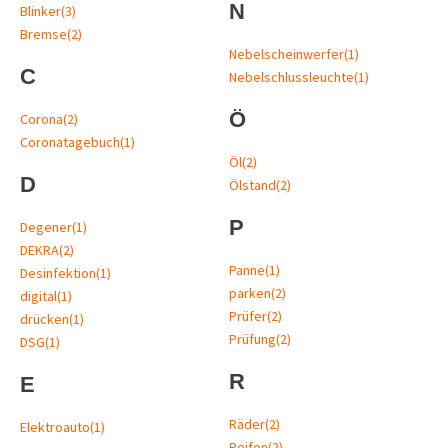
N
Blinker
(3)
Bremse
(2)
Nebelscheinwerfer
(1)
C
Nebelschlussleuchte
(1)
Ö
Corona
(2)
Coronatagebuch
(1)
Öl
(2)
D
Ölstand
(2)
P
Degener
(1)
DEKRA
(2)
Panne
(1)
Desinfektion
(1)
parken
(2)
digital
(1)
Prüfer
(2)
drücken
(1)
Prüfung
(2)
DSG
(1)
R
E
Räder
(2)
Elektroauto
(1)
Reifen
(2)