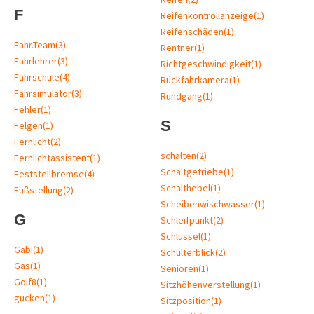
F
Reifenkontrollanzeige
(1)
Reifenschäden
(1)
Fahr.Team
(3)
Rentner
(1)
Fahrlehrer
(3)
Richtgeschwindigkeit
(1)
Fahrschule
(4)
Rückfahrkamera
(1)
Fahrsimulator
(3)
Rundgang
(1)
Fehler
(1)
S
Felgen
(1)
Fernlicht
(2)
schalten
(2)
Fernlichtassistent
(1)
Schaltgetriebe
(1)
Feststellbremse
(4)
Schalthebel
(1)
Fußstellung
(2)
Scheibenwischwasser
(1)
G
Schleifpunkt
(2)
Schlüssel
(1)
Gabi
(1)
Schulterblick
(2)
Gas
(1)
Senioren
(1)
Golf8
(1)
Sitzhöhenverstellung
(1)
gucken
(1)
Sitzposition
(1)