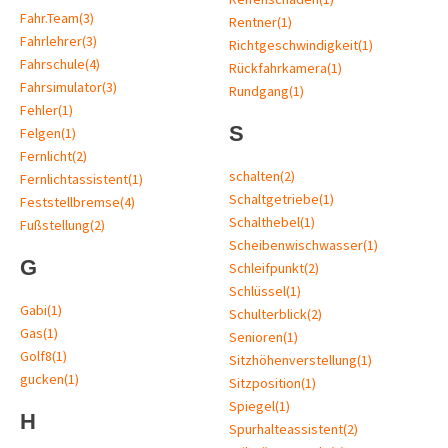
Fahr.Team
(3)
Rentner
(1)
Fahrlehrer
(3)
Richtgeschwindigkeit
(1)
Fahrschule
(4)
Rückfahrkamera
(1)
Fahrsimulator
(3)
Rundgang
(1)
Fehler
(1)
S
Felgen
(1)
Fernlicht
(2)
schalten
(2)
Fernlichtassistent
(1)
Schaltgetriebe
(1)
Feststellbremse
(4)
Schalthebel
(1)
Fußstellung
(2)
Scheibenwischwasser
(1)
G
Schleifpunkt
(2)
Schlüssel
(1)
Gabi
(1)
Schulterblick
(2)
Gas
(1)
Senioren
(1)
Golf8
(1)
Sitzhöhenverstellung
(1)
gucken
(1)
Sitzposition
(1)
Spiegel
(1)
H
Spurhalteassistent
(2)