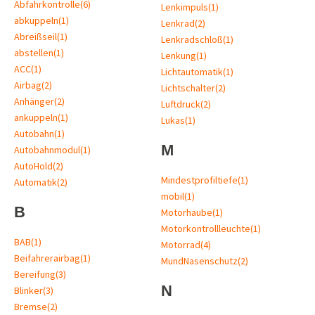
Abfahrkontrolle
(6)
Lenkimpuls
(1)
abkuppeln
(1)
Lenkrad
(2)
Abreißseil
(1)
Lenkradschloß
(1)
abstellen
(1)
Lenkung
(1)
ACC
(1)
Lichtautomatik
(1)
Airbag
(2)
Lichtschalter
(2)
Anhänger
(2)
Luftdruck
(2)
ankuppeln
(1)
Lukas
(1)
Autobahn
(1)
M
Autobahnmodul
(1)
AutoHold
(2)
Mindestprofiltiefe
(1)
Automatik
(2)
mobil
(1)
B
Motorhaube
(1)
Motorkontrollleuchte
(1)
BAB
(1)
Motorrad
(4)
Beifahrerairbag
(1)
MundNasenschutz
(2)
Bereifung
(3)
N
Blinker
(3)
Bremse
(2)