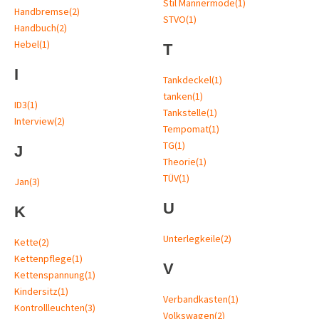
Stil Männermode
(1)
Handbremse
(2)
STVO
(1)
Handbuch
(2)
Hebel
(1)
T
I
Tankdeckel
(1)
tanken
(1)
ID3
(1)
Tankstelle
(1)
Interview
(2)
Tempomat
(1)
TG
(1)
J
Theorie
(1)
TÜV
(1)
Jan
(3)
U
K
Unterlegkeile
(2)
Kette
(2)
Kettenpflege
(1)
V
Kettenspannung
(1)
Kindersitz
(1)
Verbandkasten
(1)
Kontrollleuchten
(3)
Volkswagen
(2)