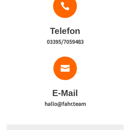

Telefon
03395/7059483

E-Mail
hallo@fahr.team