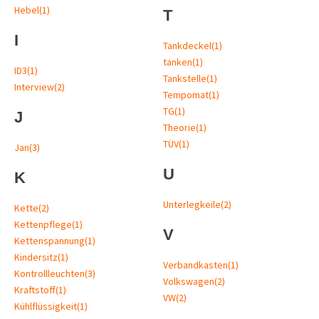
Hebel
(1)
T
I
Tankdeckel
(1)
tanken
(1)
ID3
(1)
Tankstelle
(1)
Interview
(2)
Tempomat
(1)
TG
(1)
J
Theorie
(1)
TÜV
(1)
Jan
(3)
U
K
Unterlegkeile
(2)
Kette
(2)
Kettenpflege
(1)
V
Kettenspannung
(1)
Kindersitz
(1)
Verbandkasten
(1)
Kontrollleuchten
(3)
Volkswagen
(2)
Kraftstoff
(1)
VW
(2)
Kühlflüssigkeit
(1)