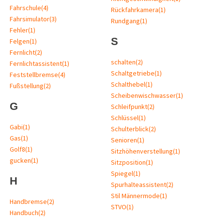
Fahrschule
(4)
Rückfahrkamera
(1)
Fahrsimulator
(3)
Rundgang
(1)
Fehler
(1)
S
Felgen
(1)
Fernlicht
(2)
schalten
(2)
Fernlichtassistent
(1)
Schaltgetriebe
(1)
Feststellbremse
(4)
Schalthebel
(1)
Fußstellung
(2)
Scheibenwischwasser
(1)
G
Schleifpunkt
(2)
Schlüssel
(1)
Gabi
(1)
Schulterblick
(2)
Gas
(1)
Senioren
(1)
Golf8
(1)
Sitzhöhenverstellung
(1)
gucken
(1)
Sitzposition
(1)
Spiegel
(1)
H
Spurhalteassistent
(2)
Stil Männermode
(1)
Handbremse
(2)
STVO
(1)
Handbuch
(2)