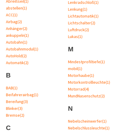
Abreißseil
(1)
Lenkradschloß
(1)
abstellen
(1)
Lenkung
(1)
ACC
(1)
Lichtautomatik
(1)
Airbag
(2)
Lichtschalter
(2)
Anhänger
(2)
Luftdruck
(2)
ankuppeln
(1)
Lukas
(1)
Autobahn
(1)
M
Autobahnmodul
(1)
AutoHold
(2)
Mindestprofiltiefe
(1)
Automatik
(2)
mobil
(1)
B
Motorhaube
(1)
Motorkontrollleuchte
(1)
BAB
(1)
Motorrad
(4)
Beifahrerairbag
(1)
MundNasenschutz
(2)
Bereifung
(3)
N
Blinker
(3)
Bremse
(2)
Nebelscheinwerfer
(1)
C
Nebelschlussleuchte
(1)