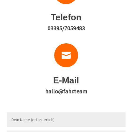
Telefon
03395/7059483

E-Mail
hallo@fahr.team