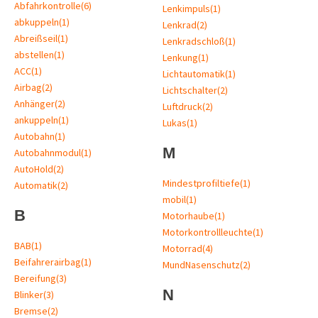
Abfahrkontrolle
(6)
Lenkimpuls
(1)
abkuppeln
(1)
Lenkrad
(2)
Abreißseil
(1)
Lenkradschloß
(1)
abstellen
(1)
Lenkung
(1)
ACC
(1)
Lichtautomatik
(1)
Airbag
(2)
Lichtschalter
(2)
Anhänger
(2)
Luftdruck
(2)
ankuppeln
(1)
Lukas
(1)
Autobahn
(1)
M
Autobahnmodul
(1)
AutoHold
(2)
Mindestprofiltiefe
(1)
Automatik
(2)
mobil
(1)
B
Motorhaube
(1)
Motorkontrollleuchte
(1)
BAB
(1)
Motorrad
(4)
Beifahrerairbag
(1)
MundNasenschutz
(2)
Bereifung
(3)
N
Blinker
(3)
Bremse
(2)