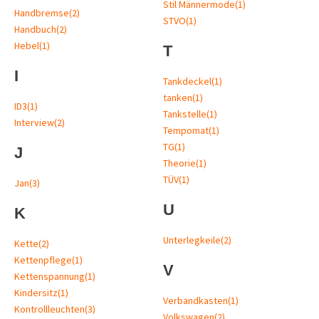
Stil Männermode
(1)
Handbremse
(2)
STVO
(1)
Handbuch
(2)
Hebel
(1)
T
I
Tankdeckel
(1)
tanken
(1)
ID3
(1)
Tankstelle
(1)
Interview
(2)
Tempomat
(1)
TG
(1)
J
Theorie
(1)
TÜV
(1)
Jan
(3)
U
K
Unterlegkeile
(2)
Kette
(2)
Kettenpflege
(1)
V
Kettenspannung
(1)
Kindersitz
(1)
Verbandkasten
(1)
Kontrollleuchten
(3)
Volkswagen
(2)