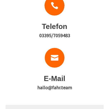

Telefon
03395/7059483

E-Mail
hallo@fahr.team