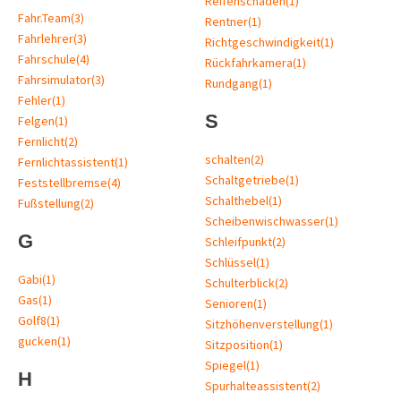
Reifenschäden
(1)
Fahr.Team
(3)
Rentner
(1)
Fahrlehrer
(3)
Richtgeschwindigkeit
(1)
Fahrschule
(4)
Rückfahrkamera
(1)
Fahrsimulator
(3)
Rundgang
(1)
Fehler
(1)
S
Felgen
(1)
Fernlicht
(2)
schalten
(2)
Fernlichtassistent
(1)
Schaltgetriebe
(1)
Feststellbremse
(4)
Schalthebel
(1)
Fußstellung
(2)
Scheibenwischwasser
(1)
G
Schleifpunkt
(2)
Schlüssel
(1)
Gabi
(1)
Schulterblick
(2)
Gas
(1)
Senioren
(1)
Golf8
(1)
Sitzhöhenverstellung
(1)
gucken
(1)
Sitzposition
(1)
Spiegel
(1)
H
Spurhalteassistent
(2)