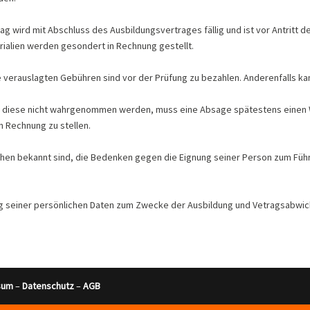
ag wird mit Abschluss des Ausbildungsvertrages fällig und ist vor Antritt d
erialien werden gesondert in Rechnung gestellt.
le verauslagten Gebühren sind vor der Prüfung zu bezahlen. Anderenfalls
en diese nicht wahrgenommen werden, muss eine Absage spätestens einen W
n Rechnung zu stellen.
achen bekannt sind, die Bedenken gegen die Eignung seiner Person zum Führ
ng seiner persönlichen Daten zum Zwecke der Ausbildung und Vetragsabwick
sum
–
Datenschutz
–
AGB