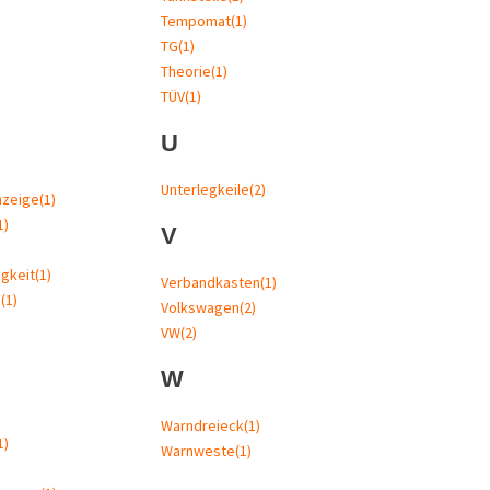
Tempomat
(1)
TG
(1)
Theorie
(1)
TÜV
(1)
U
Unterlegkeile
(2)
nzeige
(1)
1)
V
gkeit
(1)
Verbandkasten
(1)
a
(1)
Volkswagen
(2)
VW
(2)
W
Warndreieck
(1)
1)
Warnweste
(1)