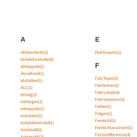
A
E
Abblendlicht
(2)
Elektroauto
(1)
Abfahrkontrolle
(6)
F
abkuppeln
(1)
Abreißseil
(1)
Fahr.Team
(3)
abstellen
(1)
Fahrlehrer
(3)
ACC
(1)
Fahrschule
(4)
Airbag
(2)
Fahrsimulator
(3)
Anhänger
(2)
Fehler
(1)
ankuppeln
(1)
Felgen
(1)
Autobahn
(1)
Fernlicht
(2)
Autobahnmodul
(1)
Fernlichtassistent
(1)
AutoHold
(2)
Feststellbremse
(4)
Automatik
(2)