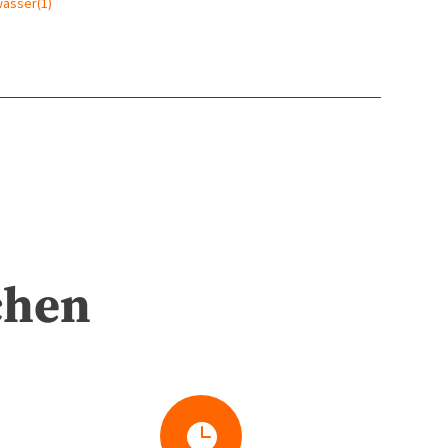
wasser
(1)
chen
