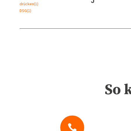
J
drücken
(1)
DSG
(1)
So 
