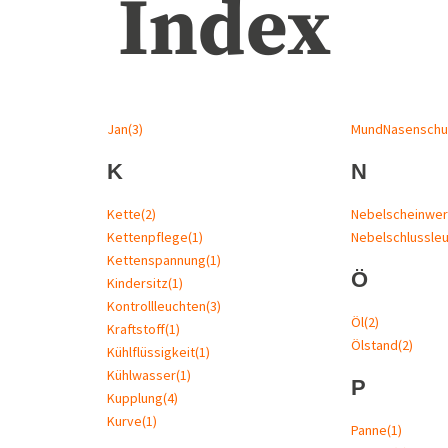
Index
Jan
(3)
MundNasenschu
K
N
Kette
(2)
Nebelscheinwer
Kettenpflege
(1)
Nebelschlussle
Kettenspannung
(1)
Ö
Kindersitz
(1)
Kontrollleuchten
(3)
Öl
(2)
Kraftstoff
(1)
Ölstand
(2)
Kühlflüssigkeit
(1)
Kühlwasser
(1)
P
Kupplung
(4)
Kurve
(1)
Panne
(1)