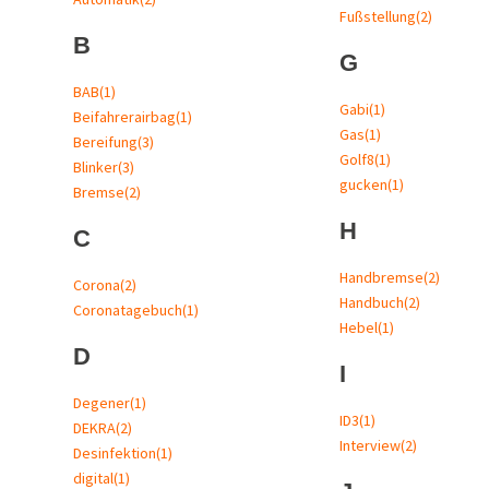
Fußstellung
(2)
B
G
BAB
(1)
Gabi
(1)
Beifahrerairbag
(1)
Gas
(1)
Bereifung
(3)
Golf8
(1)
Blinker
(3)
gucken
(1)
Bremse
(2)
H
C
Handbremse
(2)
Corona
(2)
Handbuch
(2)
Coronatagebuch
(1)
Hebel
(1)
D
I
Degener
(1)
ID3
(1)
DEKRA
(2)
Interview
(2)
Desinfektion
(1)
digital
(1)