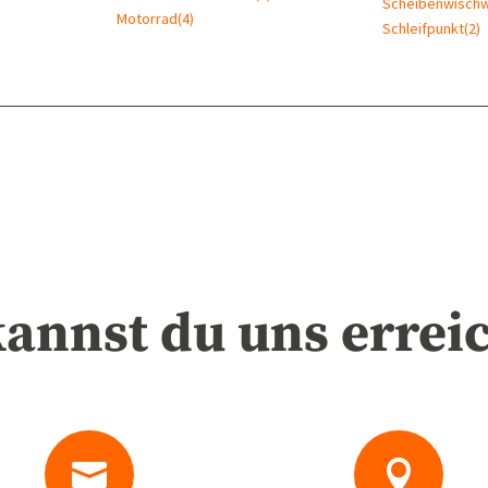
Scheibenwisch
Motorrad
(4)
Schleifpunkt
(2)
kannst du uns errei

