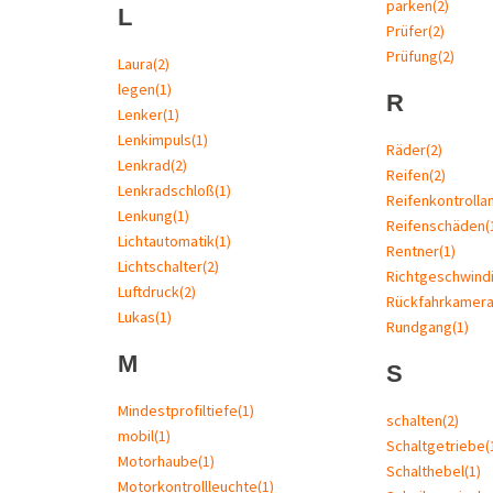
parken
(2)
L
Prüfer
(2)
Prüfung
(2)
Laura
(2)
legen
(1)
R
Lenker
(1)
Lenkimpuls
(1)
Räder
(2)
Lenkrad
(2)
Reifen
(2)
Lenkradschloß
(1)
Reifenkontrolla
Lenkung
(1)
Reifenschäden
(
Lichtautomatik
(1)
Rentner
(1)
Lichtschalter
(2)
Richtgeschwindi
Luftdruck
(2)
Rückfahrkamer
Lukas
(1)
Rundgang
(1)
M
S
Mindestprofiltiefe
(1)
schalten
(2)
mobil
(1)
Schaltgetriebe
(
Motorhaube
(1)
Schalthebel
(1)
Motorkontrollleuchte
(1)