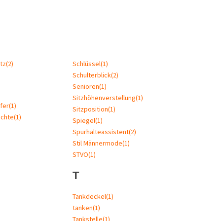
tz
(2)
Schlüssel
(1)
Schulterblick
(2)
Senioren
(1)
Sitzhöhenverstellung
(1)
fer
(1)
Sitzposition
(1)
uchte
(1)
Spiegel
(1)
Spurhalteassistent
(2)
Stil Männermode
(1)
STVO
(1)
T
Tankdeckel
(1)
tanken
(1)
Tankstelle
(1)