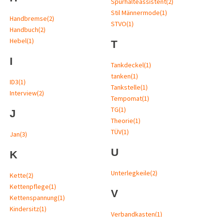
Spurhalteassistent
(2)
Stil Männermode
(1)
Handbremse
(2)
STVO
(1)
Handbuch
(2)
Hebel
(1)
T
I
Tankdeckel
(1)
tanken
(1)
ID3
(1)
Tankstelle
(1)
Interview
(2)
Tempomat
(1)
TG
(1)
J
Theorie
(1)
TÜV
(1)
Jan
(3)
U
K
Unterlegkeile
(2)
Kette
(2)
Kettenpflege
(1)
V
Kettenspannung
(1)
Kindersitz
(1)
Verbandkasten
(1)