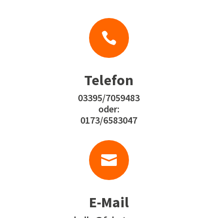

Telefon
03395/7059483
oder:
0173/6583047

E-Mail