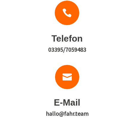

Telefon
03395/7059483

E-Mail
hallo@fahr.team