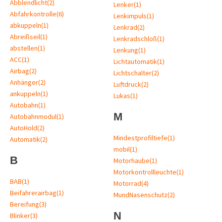
Abblendlicht
(2)
Lenker
(1)
Abfahrkontrolle
(6)
Lenkimpuls
(1)
abkuppeln
(1)
Lenkrad
(2)
Abreißseil
(1)
Lenkradschloß
(1)
abstellen
(1)
Lenkung
(1)
ACC
(1)
Lichtautomatik
(1)
Airbag
(2)
Lichtschalter
(2)
Anhänger
(2)
Luftdruck
(2)
ankuppeln
(1)
Lukas
(1)
Autobahn
(1)
M
Autobahnmodul
(1)
AutoHold
(2)
Mindestprofiltiefe
(1)
Automatik
(2)
mobil
(1)
B
Motorhaube
(1)
Motorkontrollleuchte
(1)
BAB
(1)
Motorrad
(4)
Beifahrerairbag
(1)
MundNasenschutz
(2)
Bereifung
(3)
N
Blinker
(3)