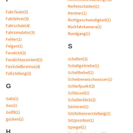
Reifenschäden
(1)
Fahr.Team
(3)
Rentner
(1)
Fahrlehrer
(3)
Richtgeschwindigkeit
(1)
Fahrschule
(4)
Rückfahrkamera
(1)
Fahrsimulator
(3)
Rundgang
(1)
Fehler
(1)
S
Felgen
(1)
Fernlicht
(2)
schalten
(2)
Fernlichtassistent
(1)
Schaltgetriebe
(1)
Feststellbremse
(4)
Schalthebel
(1)
Fußstellung
(2)
Scheibenwischwasser
(1)
G
Schleifpunkt
(2)
Schlüssel
(1)
Gabi
(1)
Schulterblick
(2)
Gas
(1)
Senioren
(1)
Golf8
(1)
Sitzhöhenverstellung
(1)
gucken
(1)
Sitzposition
(1)
Spiegel
(1)
H