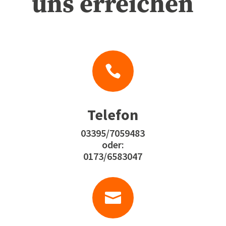
uns erreichen

Telefon
03395/7059483
oder:
0173/6583047
