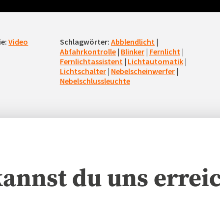
ie:
Video
Schlagwörter:
Abblendlicht
|
Abfahrkontrolle
|
Blinker
|
Fernlicht
|
Fernlichtassistent
|
Lichtautomatik
|
Lichtschalter
|
Nebelscheinwerfer
|
Nebelschlussleuchte
kannst du uns errei