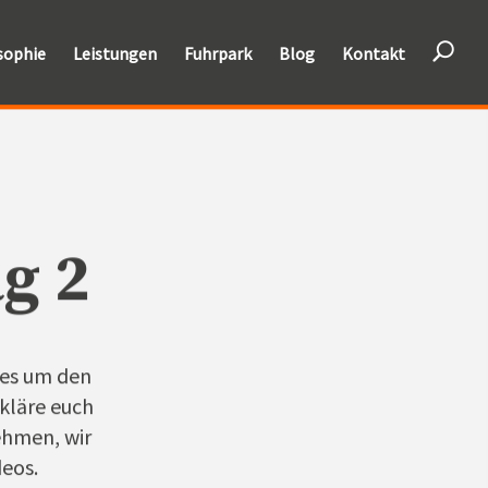
U
sophie
Leistungen
Fuhrpark
Blog
Kontakt
g 2
 es um den
kläre euch
ehmen, wir
deos.