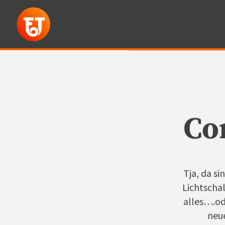
Co
Tja, da s
Lichtscha
alles….od
neue